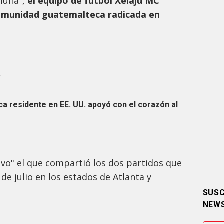
 luna",
el equipo de futbol Xelajú MC
 comunidad guatemalteca radicada en
R
ca residente en EE. UU. apoyó con el corazón al
vo" el que compartió los dos partidos que
e julio en los estados de Atlanta y
SUSC
NEW