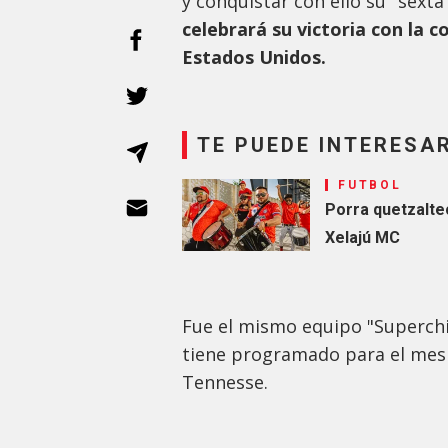
y conquistar con ello su "sexta
celebrará su victoria con la
Estados Unidos.
TE PUEDE INTERESA
FUTBOL
Porra quetzalte
Xelajú MC
Fue el mismo equipo "Superchi
tiene programado para el mes d
Tennesse.