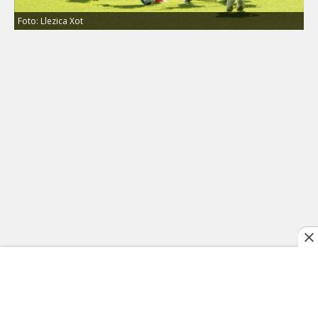
Foto: Llezica Xot
La siguiente jornada para el Red Bulls es este
21 de mayo contra el FC Dallas como parte de