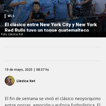
MLS
El clásico entre New York City y New York
Red Bulls tuvo un toque guatemalteco
Foto: Llezica Xot
19 de mayo, 2025 | 08:37 hs
Llezica Xot
El fin de semana se vivió el clásico neoyorquino
entre porras, emoción y euforia futbolística. El