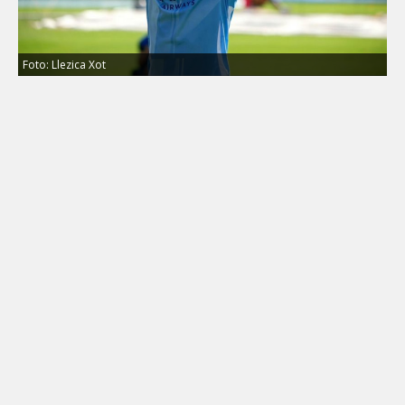
Foto: Llezica Xot