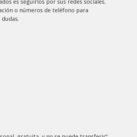
ados es seguirlos por sus redes sociales.
ción o números de teléfono para
s dudas.
sonal, gratuita y no se puede transferir",