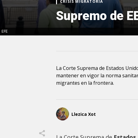
CRISIS MIGRATORIA
Supremo de EE
EFE
La Corte Suprema de Estados Unido
mantener en vigor la norma sanitar
migrantes en la frontera.
Llezica Xot
La Corte Suprema de
Estados 