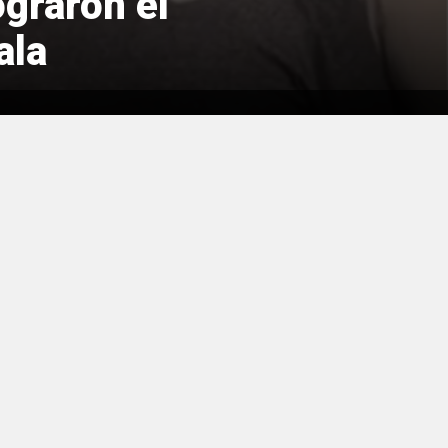
ograron el
ala