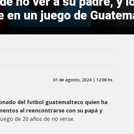
de no ver a su padre, y l
e en un juego de Guatem
01 de agosto, 2024 | 12:08 hs
onado del futbol guatemalteco quien ha
ntos al reencontrarse con su papá y
 luego de 20 años de no verse.