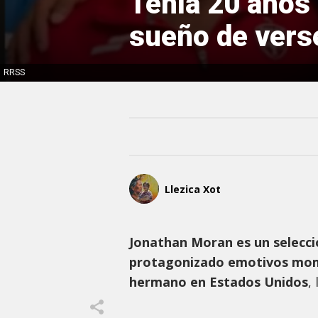
Tenía 20 años 
sueño de vers
RRSS
Llezica Xot
Jonathan Moran es un selecci
protagonizado emotivos mome
hermano en Estados Unidos
,