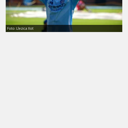
Foto: Llezica Xot