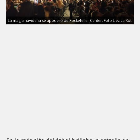
La magia navideña se apoderó de Rockefeller Center. Foto Llezica Xot