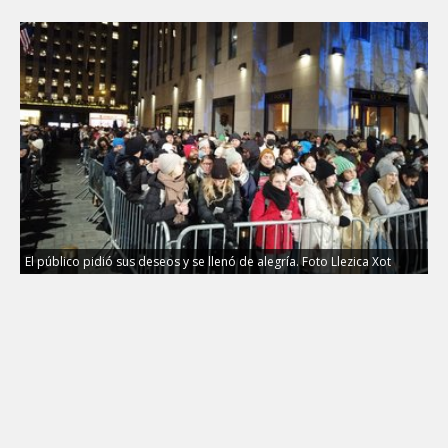
El público pidió sus deseos y se llenó de alegría. Foto Llezica Xot