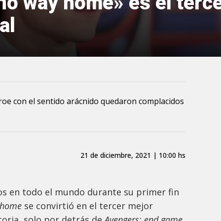
no way home» es el terc
al
éroe con el sentido arácnido quedaron complacidos
21 de diciembre, 2021 | 10:00 hs
s en todo el mundo durante su primer fin
 home
se convirtió en el tercer mejor
toria, solo por detrás de
Avengers: end game