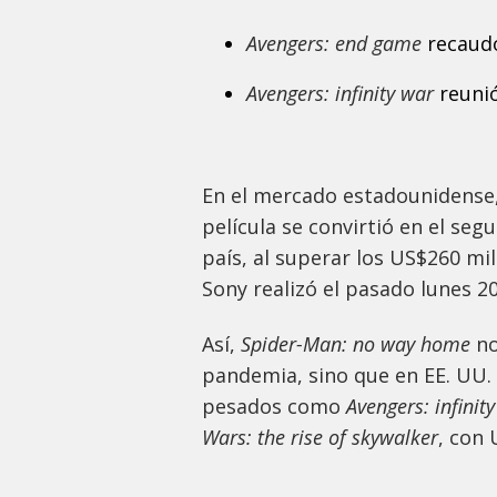
Avengers: end game
recaudó
Avengers: infinity war
reunió
En el mercado estadounidense,
película se convirtió en el seg
país, al superar los US$260 mi
Sony realizó el pasado lunes 2
Así,
Spider-Man: no way home
no
pandemia, sino que en EE. UU.
pesados como
Avengers: infinit
Wars: the rise of skywalker
, con 