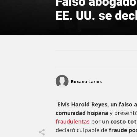
Falso abogado
EE. UU. se dec
Roxana Larios
Elvis Harold Reyes, un falso
comunidad hispana
y present
fraudulentas
por un
costo tot
declaró culpable de
fraude pos