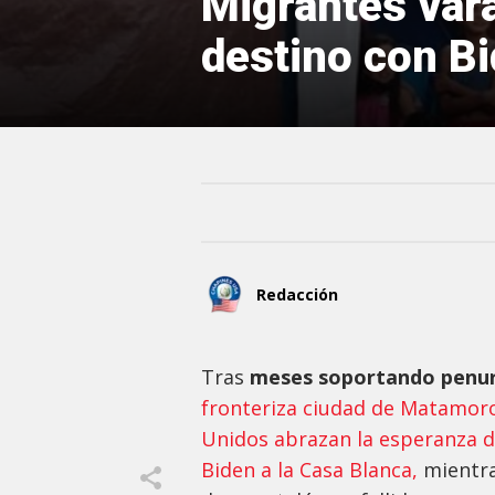
Migrantes var
destino con B
Redacción
Tras
meses soportando penur
fronteriza ciudad de Matamoros
Unidos abrazan la esperanza de
Biden a la Casa Blanca,
mientra