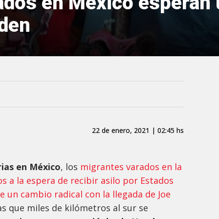
ados en México esperan
iden
22 de enero, 2021 | 02:45 hs
ias en México
, los
migrantes varados en la
 a la espera de recibir asilo por Estados
 un cambio radical con la llegada de Joe
s que miles de kilómetros al sur se