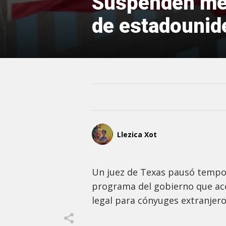
Suspenden med
de estadounid
Llezica Xot
Un juez de Texas pausó tempo
programa del gobierno que ace
legal para cónyuges extranjer