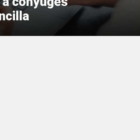
 a cónyuges
cilla