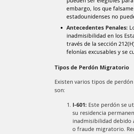
pueden ser elegibles para 
embargo, los que falsame
estadounidenses no pueden
Antecedentes Penales:
Lo
inadmisibilidad en los Es
través de la sección 212(H)
felonías excusables y se c
Tipos de Perdón Migratorio
Existen varios tipos de perdó
son:
I-601:
Este perdón se ut
su residencia permanen
inadmisibilidad debido 
o fraude migratorio. Re