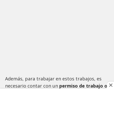
Además, para trabajar en estos trabajos, es
necesario contar con un
permiso de trabajo o
una visa de trabajo.
Es importante estar al
tanto de los
requisitos legales
para trabajar
en el país y buscar oportunidades de empleo