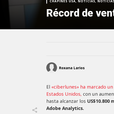
CHAPINES USA, NOTICIAS, NOTICI
Récord de vent
Roxana Larios
El
«ciberlunes» ha marcado un 
Estados Unidos,
con un aumen
hasta alcanzar los
US$10.800 m
Adobe Analytics.