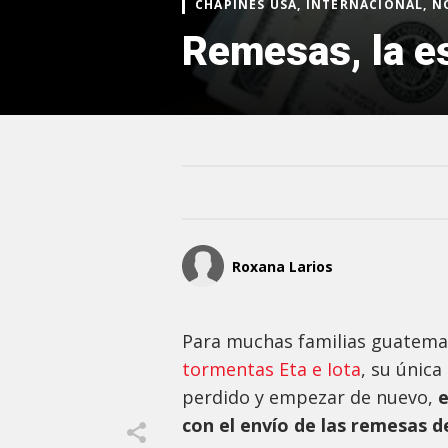
CHAPINES USA, INTERNACIONAL, N
Remesas, la e
Roxana Larios
Para muchas familias guatema
tormentas Eta e Iota
, su única
perdido y empezar de nuevo,
e
con el envío de las remesas 