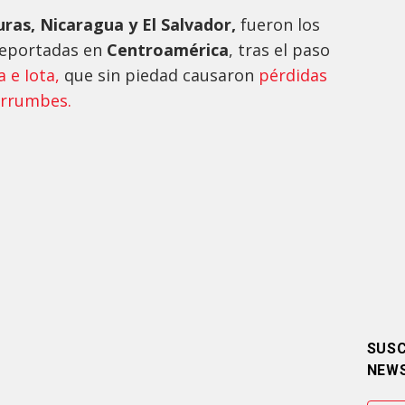
ras, Nicaragua y El Salvador,
fueron los
reportadas en
Centroamérica
, tras el paso
 e Iota,
que sin piedad causaron
pérdidas
errumbes.
SUSC
NEW