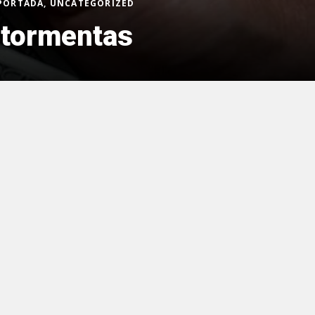
 PORTADA, UNCATEGORIZED
 tormentas