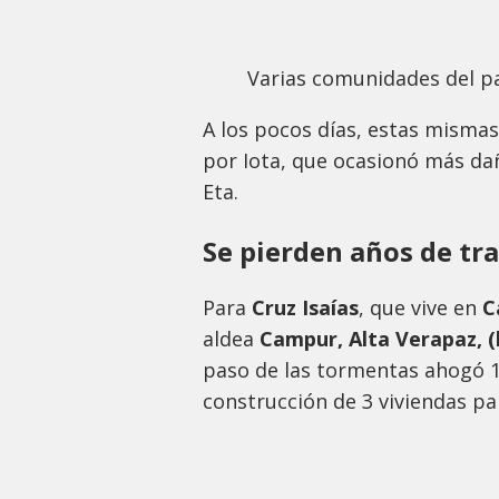
Varias comunidades del p
A los pocos días, estas misma
por Iota, que ocasionó más da
Eta.
Se pierden años de tr
Para
Cruz Isaías
, que vive en
C
aldea
Campur, Alta Verapaz, (
paso de las tormentas ahogó 13
construcción de 3 viviendas par