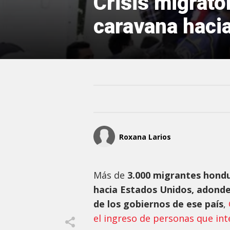
Crisis migrato
caravana hacia
Roxana Larios
Más de
3.000 migrantes hondu
hacia Estados Unidos, adonde
de los gobiernos de ese país
,
el ingreso de personas que int