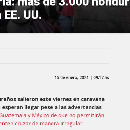
ria: más de 3.000 hondu
 EE. UU.
15 de enero, 2021 | 09:17 hs
reños salieron este viernes en caravana
 esperan llegar pese a las advertencias
Guatemala y México de que no permitirán
enten cruzar de manera irregular.