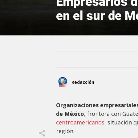
Empresarios d
en el sur de M
Redacción
Organizaciones empresariales
de México,
frontera con Guat
centroamericanos
, situación 
región.