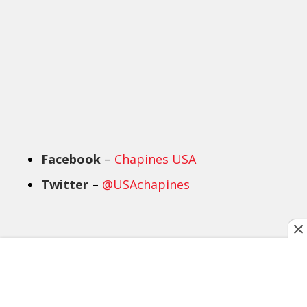
Facebook
–
Chapines USA
Twitter
–
@USAchapines
TAGS RELACIONADOS:
AFGANISTÁN
MEMORIAL DAY