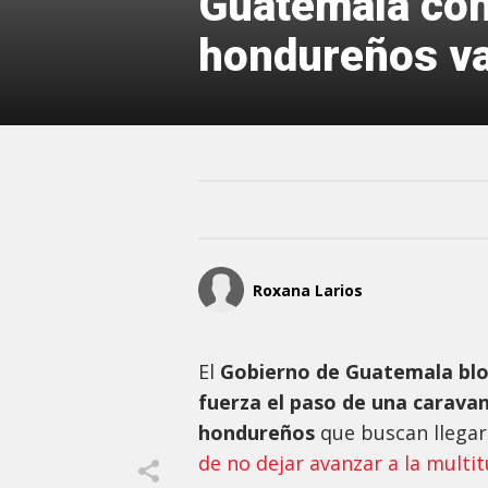
Guatemala con
hondureños var
Roxana Larios
El
Gobierno de Guatemala blo
fuerza el paso de una carava
hondureños
que buscan llega
de no dejar avanzar a la multit