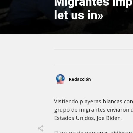
Migrantes imp
let us in»
Redacción
Vistiendo playeras blancas con
grupo de migrantes enviaron 
Estados Unidos, Joe Biden.
El grupo de personas pidieron