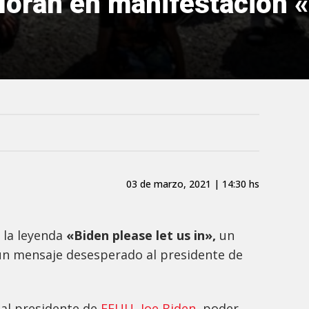
loran en manifestación 
03 de marzo, 2021 | 14:30 hs
 la leyenda
«Biden please let us in»,
un
un mensaje desesperado al presidente de
 al presidente de
EEUU, Joe Biden,
poder