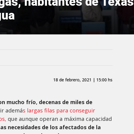
 gas, habitantes de Texas
gua
18 de febrero, 2021 | 15:00 hs
con mucho frío, decenas de miles de
rir ademá
s largas filas para conseguir
os,
que aunque operan a máxima capacidad
las necesidades de los afectados de la