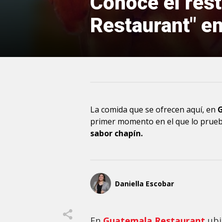
Conoce el res
Restaurant" en
La comida que se ofrecen aquí, en
primer momento en el que lo pruebe
sabor chapín.
Daniella Escobar
En
Guatemala Restaurant
ubi