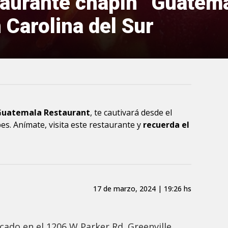
taurante chapín “Guatem
 Carolina del Sur
Guatemala Restaurant
, te cautivará desde el
s. Anímate, visita este restaurante y
recuerda el
17 de marzo, 2024 | 19:26 hs
cado en el 1206 W Parker Rd. Greenville,