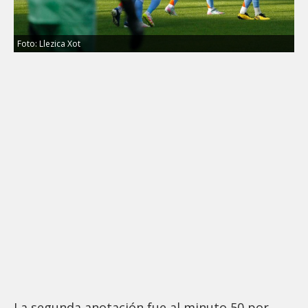
Foto: Llezica Xot
La segunda anotación fue al minuto 50 por