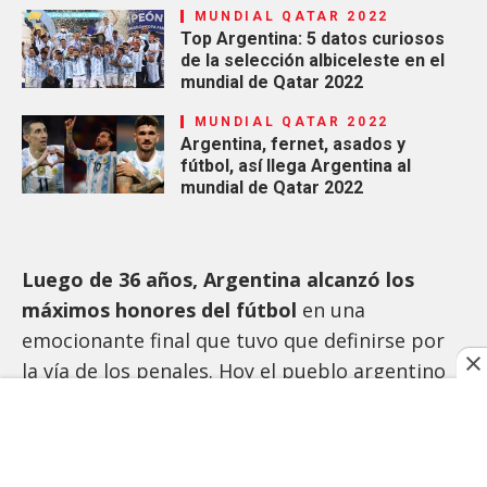
MUNDIAL QATAR 2022
Top Argentina: 5 datos curiosos
de la selección albiceleste en el
mundial de Qatar 2022
MUNDIAL QATAR 2022
Argentina, fernet, asados y
fútbol, así llega Argentina al
mundial de Qatar 2022
Luego de 36 años, Argentina alcanzó los
máximos honores del fútbol
en una
emocionante final que tuvo que definirse por
la vía de los penales. Hoy el pueblo argentino
vivirá una fiesta, de
Diego Armando
Maradona para Lionel Andrés Messi, del 86 al
2022
,
de México a Qatar
, l
a espera terminó