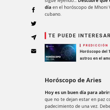
sigue leyendo...
Descubre qué e
día
en el horóscopo de Mhoni V
cubano.
TE PUEDE INTERESA
PREDICCIÓN
Horóscopo del 
astros en el amor
Horóscopo de Aries
Hoy es un buen día para abrir
que no te dejan estar en paz co
padecimiento de una vez. Deber