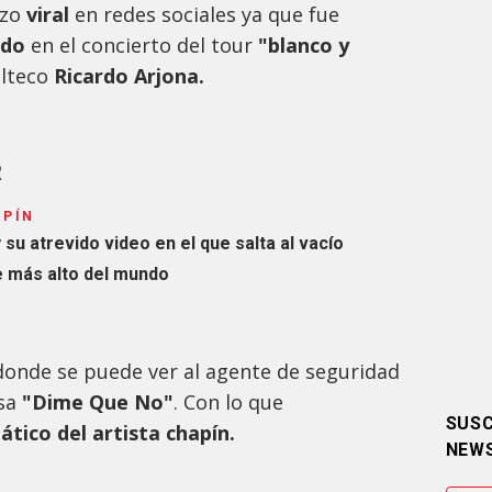
izo
viral
en redes sociales ya que fue
ndo
en el concierto del tour
"blanco y
alteco
Ricardo Arjona.
R
APÍN
 su atrevido video en el que salta al vacío
 más alto del mundo
onde se puede ver al agente de seguridad
osa
"Dime Que No"
. Con lo que
SUSC
ático del artista chapín.
NEW