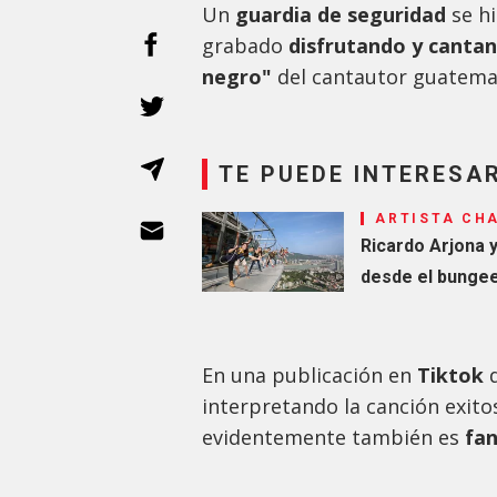
Un
guardia de seguridad
se h
grabado
disfrutando y canta
negro"
del cantautor guatem
TE PUEDE INTERESA
ARTISTA CH
Ricardo Arjona y
desde el bungee
En una publicación en
Tiktok
d
interpretando la canción exit
evidentemente también es
fan