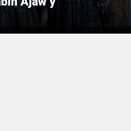
bín Ajaw y