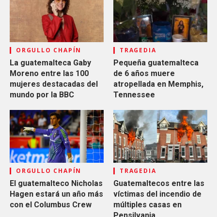
ORGULLO CHAPÍN
TRAGEDIA
La guatemalteca Gaby
Pequeña guatemalteca
Moreno entre las 100
de 6 años muere
mujeres destacadas del
atropellada en Memphis,
mundo por la BBC
Tennessee
ORGULLO CHAPÍN
TRAGEDIA
El guatemalteco Nicholas
Guatemaltecos entre las
Hagen estará un año más
víctimas del incendio de
con el Columbus Crew
múltiples casas en
Pensilvania