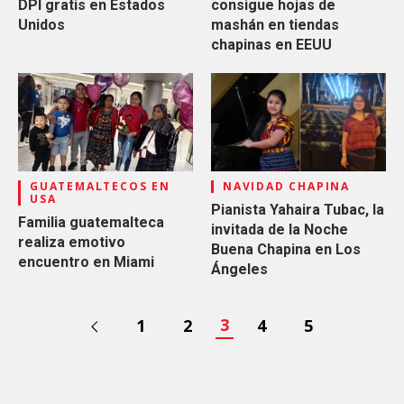
DPI gratis en Estados
consigue hojas de
Unidos
mashán en tiendas
chapinas en EEUU
GUATEMALTECOS EN
NAVIDAD CHAPINA
USA
Pianista Yahaira Tubac, la
Familia guatemalteca
invitada de la Noche
realiza emotivo
Buena Chapina en Los
encuentro en Miami
Ángeles
3
1
2
4
5