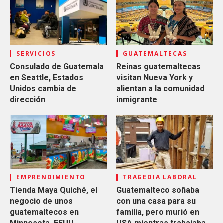
SERVICIOS
GUATEMALTECAS
Consulado de Guatemala
Reinas guatemaltecas
en Seattle, Estados
visitan Nueva York y
Unidos cambia de
alientan a la comunidad
dirección
inmigrante
EMPRENDIMIENTO
TRAGEDIA LABORAL
Tienda Maya Quiché, el
Guatemalteco soñaba
negocio de unos
con una casa para su
guatemaltecos en
familia, pero murió en
Minnesota, EEUU
USA mientras trabajaba