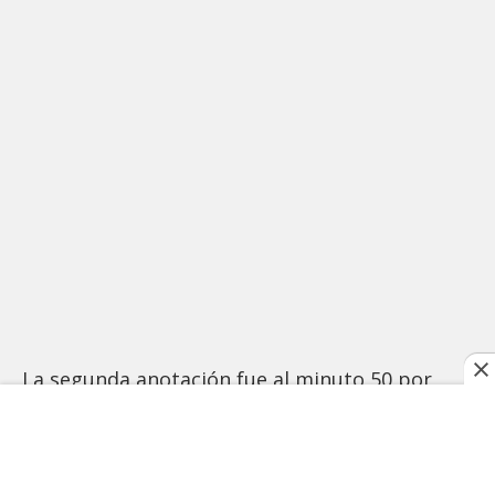
La segunda anotación fue al minuto 50 por
parte de M. Morales, dando así la victoria
definitiva al equipo celeste en esta jornada
ordinaria de la Major Soccer League.