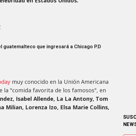
celebridad en Estados Unidos.
R
el guatemalteco que ingresará a Chicago P.D
oday
muy conocido en la Unión Americana
e la "comida favorita de los famosos", en
ndez, Isabel Allende, La La Antony, Tom
 Milian, Lorenza Izo, Elsa Marie Collins,
SUSC
NEW