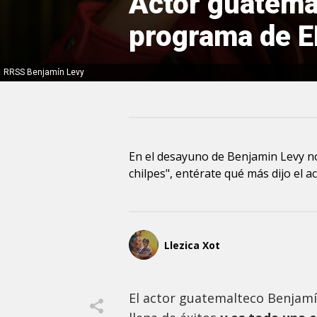
Actor guatema
programa de 
RRSS Benjamín Levy
En el desayuno de Benjamin Levy no p
chilpes", entérate qué más dijo el a
Llezica Xot
El actor guatemalteco Benjamí