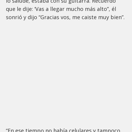
lo saludé, estaba con su guitarra. Recuerdo
que le dije: ‘Vas a llegar mucho más alto”, él
sonrió y dijo “Gracias vos, me caiste muy bien”.
“En ese tiempo no había celulares y tampoco