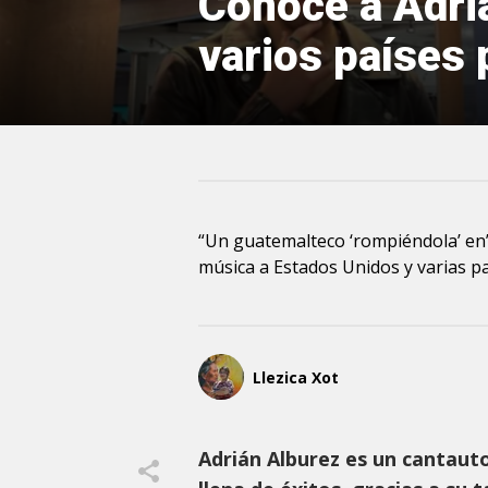
Conoce a Adriá
varios países 
“Un guatemalteco ‘rompiéndola’ en”,
música a Estados Unidos y varias p
Llezica Xot
Adrián Alburez es un cantaut