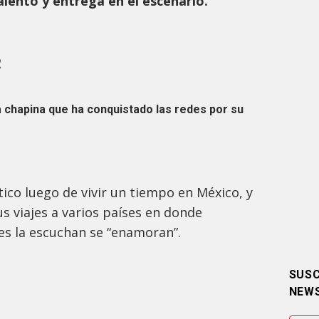
talento y entrega en el escenario.
R
a chapina que ha conquistado las redes por su
tico luego de vivir un tiempo en México, y
us viajes a varios países en donde
es la escuchan se “enamoran”.
SUSC
NEW