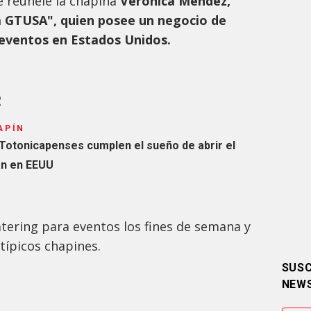
e reúnele la chapina
Verónica Méndez,
a GTUSA", quien posee un negocio de
 eventos en Estados Unidos.
R
APÍN
! Totonicapenses cumplen el sueño de abrir el
n en EEUU
atering para eventos los fines de semana y
típicos chapines.
SUSC
NEW