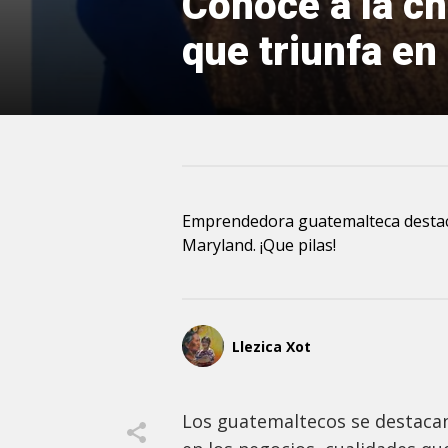
Conoce a la ch
que triunfa en
Emprendedora guatemalteca destac
Maryland. ¡Que pilas!
Llezica Xot
Los guatemaltecos se destacan 