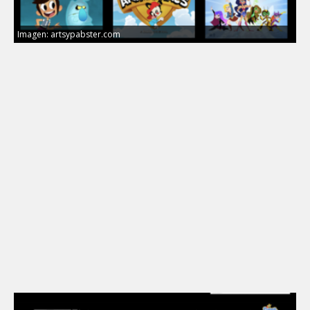
Imagen: artsypabster.com