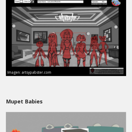
Imagen: artsypabster.com
Mupet Babies