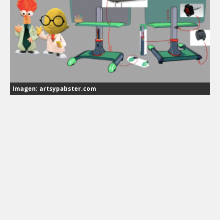
Imagen: artsypabster.com