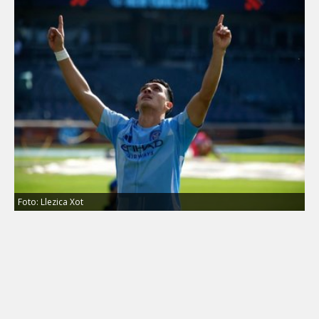
Foto: Llezica Xot