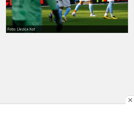
Foto: Llezica Xot