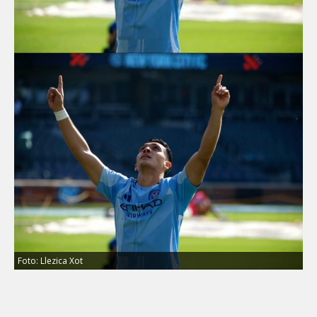
Foto: Llezica Xot