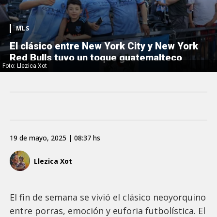
MLS
El clásico entre New York City y New York
Red Bulls tuvo un toque guatemalteco
Foto: Llezica Xot
19 de mayo, 2025 | 08:37 hs
Llezica Xot
El fin de semana se vivió el clásico neoyorquino
entre porras, emoción y euforia futbolística. El