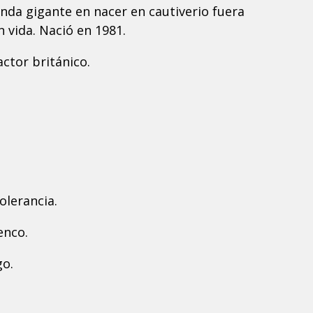
anda gigante en nacer en cautiverio fuera
 vida. Nació en 1981.
ctor británico.
olerancia.
enco.
go.