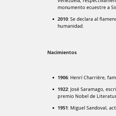
Venezuela, respectivamen
monumento ecuestre a Si
2010
: Se declara al flame
humanidad.
Nacimientos
1906
: Henrí Charrière, fa
1922
: José Saramago, escr
premio Nobel de Literatur
1951
: Miguel Sandoval, ac