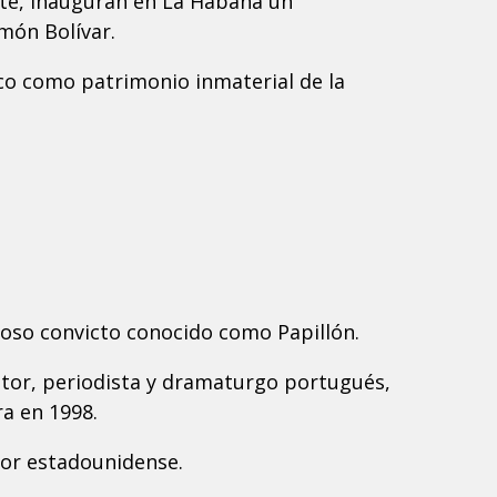
te, inauguran en La Habana un
món Bolívar.
nco como patrimonio inmaterial de la
moso convicto conocido como Papillón.
itor, periodista y dramaturgo portugués,
a en 1998.
tor estadounidense.