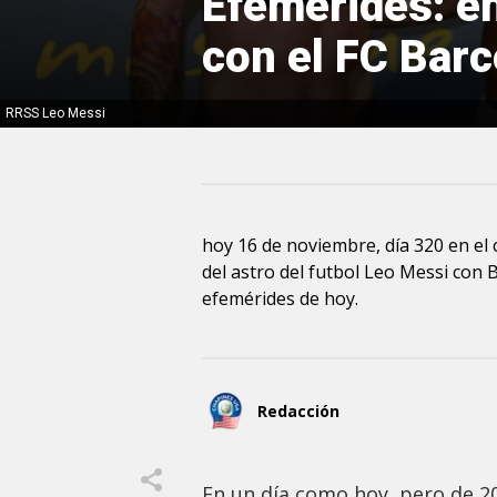
Efemérides: e
con el FC Bar
RRSS Leo Messi
hoy 16 de noviembre, día 320 en el
del astro del futbol Leo Messi con 
efemérides de hoy.
Redacción
En un día como hoy, pero de 20