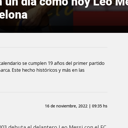
n un día como hoy Leo M
celona
 calendario se cumplen 19 años del primer partido
Barca. Este hecho históricos y más en las
16 de noviembre, 2022 | 09:35 hs
03 debuta el delantero Leo Messi con el FC