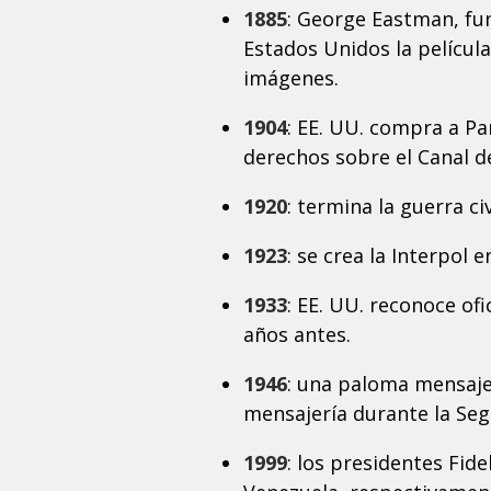
1885
: George Eastman, fu
Estados Unidos la película
imágenes.
1904
: EE. UU. compra a Pa
derechos sobre el Canal 
1920
: termina la guerra civ
1923
: se crea la Interpol e
1933
: EE. UU. reconoce of
años antes.
1946
: una paloma mensaje
mensajería durante la Seg
1999
: los presidentes Fid