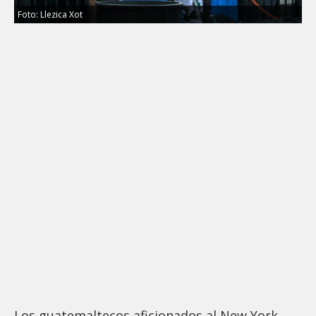
Foto: Llezica Xot
Los guatemaltecos aficionados al New York