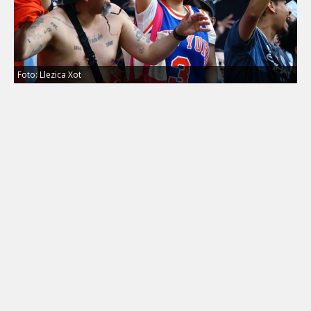
Foto: Llezica Xot