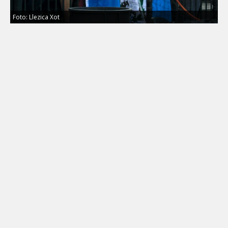
Foto: Llezica Xot