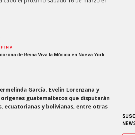
á a cabo el próximo sábado 16 de marzo en
R
APINA
 corona de Reina Viva la Música en Nueva York
ermelinda García, Evelin Lorenzana y
n orígenes guatemaltecos que disputarán
, ecuatorianas y bolivianas, entre otras
SUSC
NEW