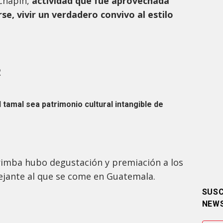
 chapín,
actividad que fue aprovechada
se, vivir un verdadero convivo al estilo
R
tamal sea patrimonio cultural intangible de
arimba hubo degustación y premiación a los
ejante al que se come en Guatemala.
SUSC
NEW