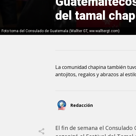
Guatemaltecos 
del tamal chap
Foto toma del Consulado de Guatemala (Wallter GT, ww.walltergt.com)
La comunidad chapina también tuvo
antojitos, regalos y abrazos al esti
Redacción
El fin de semana el Consulado