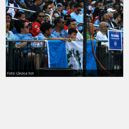
Foto: Llezica Xot