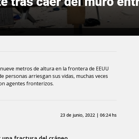
e tras caer del muro ent
 nueve metros de altura en la frontera de EEUU
 de personas arriesgan sus vidas, muchas veces
on agentes fronterizos.
23 de junio, 2022 | 06:24 hs
r una fractura del cráneo,