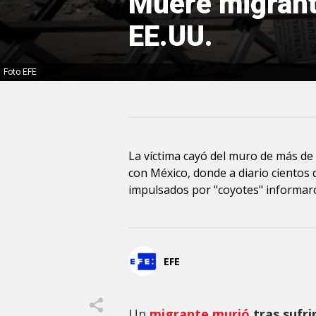
Muere migrant
EE.UU.
Foto EFE
La víctima cayó del muro de más de
con México, donde a diario cientos
impulsados por "coyotes" informar
EFE
Un
migrante murió
tras sufri