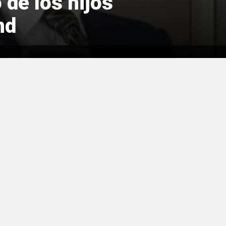
 de los hijos
nd