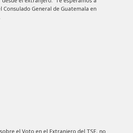
r desde el extranjero. Te esperamos a
 el Consulado General de Guatemala en
.
sobre el Voto en el Extranjero del TSE, no