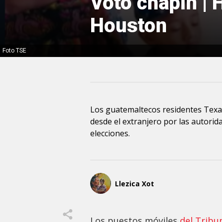
Voto chapín |
Houston
Foto TSE
Los guatemaltecos residentes Texas
desde el extranjero por las autori
elecciones.
Llezica Xot
Los puestos móviles
del Tribu