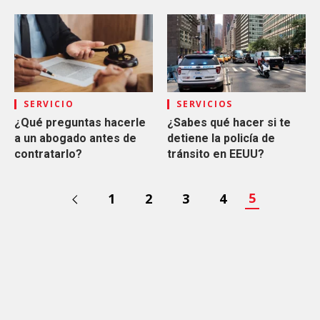
SERVICIO
SERVICIOS
¿Qué preguntas hacerle
¿Sabes qué hacer si te
a un abogado antes de
detiene la policía de
contratarlo?
tránsito en EEUU?
5
1
2
3
4