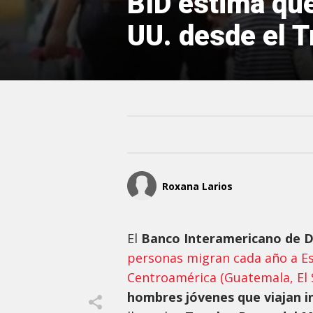
BID estima que
UU. desde el T
Roxana Larios
El
Banco Interamericano de D
personas migran cada año a Es
Centroamérica (Guatemala, El 
hombres jóvenes que viajan 