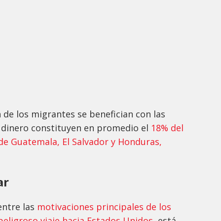
n de los migrantes se benefician con las
 dinero constituyen en promedio el
18% del
de Guatemala, El Salvador y Honduras,
ar
entre las
motivaciones principales de los
eligroso viaje hacia Estados Unidos
, está