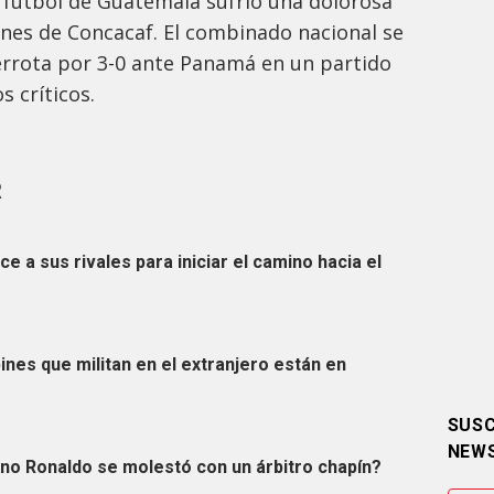
e fútbol de Guatemala sufrió una dolorosa
ones de Concacaf. El combinado nacional se
errota por 3-0 ante Panamá en un partido
 críticos.
R
 a sus rivales para iniciar el camino hacia el
ines que militan en el extranjero están en
SUSC
NEW
ano Ronaldo se molestó con un árbitro chapín?