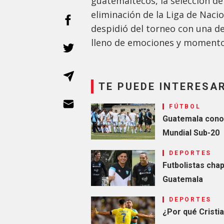
guatemaltecos, la selección d
eliminación de la Liga de Naci
despidió del torneo con una d
lleno de emociones y momentos
TE PUEDE INTERESA
FÚTBOL
Guatemala conoce
Mundial Sub-20
DEPORTES
Futbolistas chap
Guatemala
DEPORTES
¿Por qué Cristi